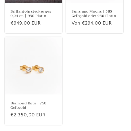
Brillantohrstecker ges
Suns and Moons | 585
0,24 ct. | 950 Platin
Gelbgold oder 950 Platin
Normaler
€949,00 EUR
Normaler
Von €294,00 EUR
Preis
Preis
Diamond Dots | 750
Gelbgold
Normaler
€2.350,00 EUR
Preis