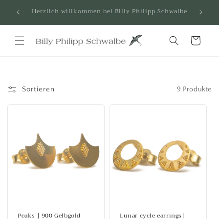
Direkt
Dein Shop für hochwertigen Schmuck. Für dich
zum
designed und handgefertigt in Hamburg
Inhalt
Warenkorb
Sortieren
9 Produkte
Peaks | 900 Gelbgold
Lunar cycle earrings|