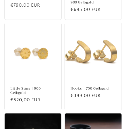
900 Gelbgold
Normaler
€790,00 EUR
Normaler
€695,00 EUR
Preis
Preis
Little Suns | 900
Hooks | 750 Gelbgold
Gelbgold
Normaler
€399,00 EUR
Normaler
€520,00 EUR
Preis
Preis