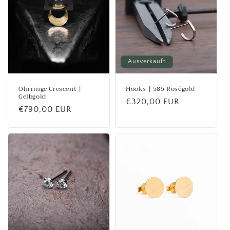
Ausverkauft
Ohrringe Crescent |
Hooks | 585 Roségold
Gelbgold
Normaler
€320,00 EUR
Normaler
€790,00 EUR
Preis
Preis