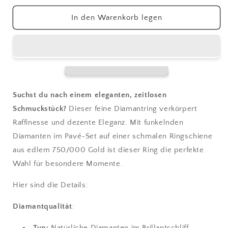
Menge
Menge
für
für
In den Warenkorb legen
Memoryring
Memoryring
mit
mit
7
7
Brillanten
Brillanten
|
|
750
750
Gelbgold
Gelbgold
Suchst du nach einem eleganten, zeitlosen
Schmuckstück?
Dieser feine Diamantring verkörpert
Raffinesse und dezente Eleganz. Mit funkelnden
Diamanten im Pavé-Set auf einer schmalen Ringschiene
aus edlem 750/000 Gold ist dieser Ring die perfekte
Wahl für besondere Momente.
Hier sind die Details:
Diamantqualität
:
Typ:
Natürliche Diamanten im Brillantschliff