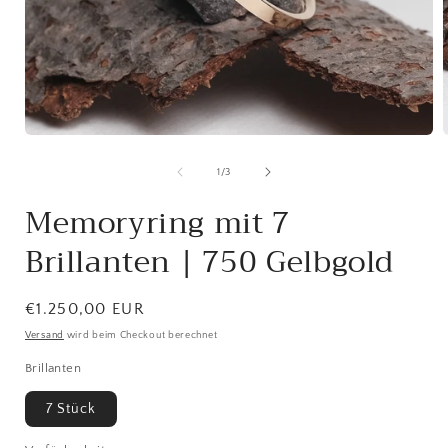
Medien
1
in
i
von
1
/
3
Modal
öffnen
ö
Memoryring mit 7
Brillanten | 750 Gelbgold
Normaler
€1.250,00 EUR
Preis
Versand
wird beim Checkout berechnet
Brillanten
7 Stück